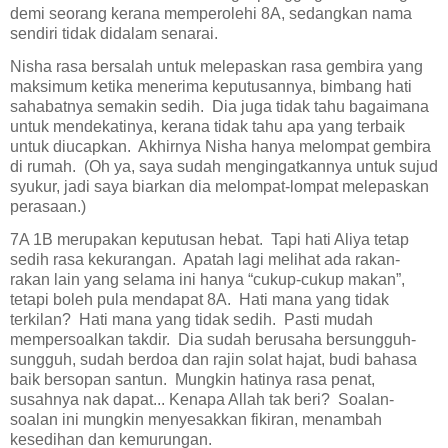
demi seorang kerana memperolehi 8A, sedangkan nama
sendiri tidak didalam senarai.
Nisha rasa bersalah untuk melepaskan rasa gembira yang
maksimum ketika menerima keputusannya, bimbang hati
sahabatnya semakin sedih.
Dia juga tidak tahu bagaimana
untuk mendekatinya, kerana tidak tahu apa yang terbaik
untuk diucapkan.
Akhirnya Nisha hanya melompat gembira
di rumah.
(Oh ya, saya sudah mengingatkannya untuk sujud
syukur, jadi saya biarkan dia melompat-lompat melepaskan
perasaan.)
7A 1B merupakan keputusan hebat.
Tapi hati Aliya tetap
sedih rasa kekurangan.
Apatah lagi melihat ada rakan-
rakan lain yang selama ini hanya “cukup-cukup makan”,
tetapi boleh pula mendapat 8A.
Hati mana yang tidak
terkilan?
Hati mana yang tidak sedih.
Pasti mudah
mempersoalkan takdir.
Dia sudah berusaha bersungguh-
sungguh, sudah berdoa dan rajin solat hajat, budi bahasa
baik bersopan santun.
Mungkin hatinya rasa penat,
susahnya nak dapat... Kenapa Allah tak beri?
Soalan-
soalan ini mungkin menyesakkan fikiran, menambah
kesedihan dan kemurungan.