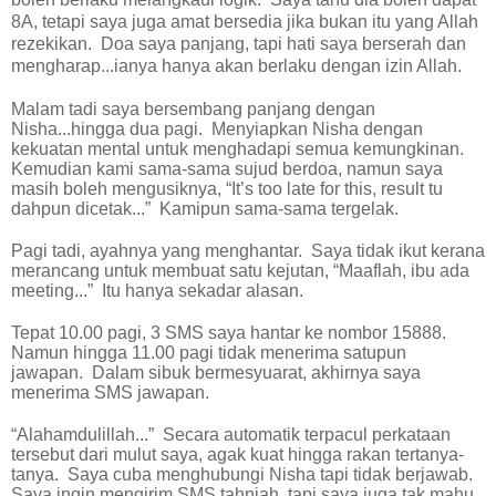
8A, tetapi saya juga amat bersedia jika bukan itu yang Allah
rezekikan.
Doa saya panjang, tapi hati saya berserah dan
mengharap...ianya hanya akan berlaku dengan izin Allah.
Malam tadi saya bersembang panjang dengan
Nisha...hingga dua pagi.
Menyiapkan Nisha dengan
kekuatan mental untuk menghadapi semua kemungkinan.
Kemudian kami sama-sama sujud berdoa, namun saya
masih boleh mengusiknya, “It’s too late for this, result tu
dahpun dicetak...”
Kamipun sama-sama tergelak.
Pagi tadi, ayahnya yang menghantar.
Saya tidak ikut kerana
merancang untuk membuat satu kejutan, “Maaflah, ibu ada
meeting...”
Itu hanya sekadar alasan.
Tepat 10.00 pagi, 3 SMS saya hantar ke nombor 15888.
Namun hingga 11.00 pagi tidak menerima satupun
jawapan.
Dalam sibuk bermesyuarat, akhirnya saya
menerima SMS jawapan.
“Alahamdulillah...”
Secara automatik terpacul perkataan
tersebut dari mulut saya, agak kuat hingga rakan tertanya-
tanya.
Saya cuba menghubungi Nisha tapi tidak berjawab.
Saya ingin mengirim SMS tahniah, tapi saya juga tak mahu