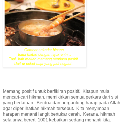
Gambar sekadar hiasan,
tiada kaitan dengan tajuk entri...
Tapi, bab makan memang sentiasa positif..
Duit di poket saja yang jadi negatif...
Memang positif untuk berfikiran positif.
Kitapun mula
mencari-cari hikmah, memikirkan semua perkara dari sisi
yang berlainan.
Berdoa dan bergantung harap pada Allah
agar diperlihatkan hikmah tersebut.
Kita menyimpan
harapan menanti langit bertukar cerah.
Kerana, hikmah
selalunya bererti 1001 kebaikan sedang menanti kita.