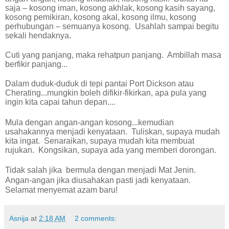
saja – kosong iman, kosong akhlak, kosong kasih sayang,
kosong pemikiran, kosong akal, kosong ilmu, kosong
perhubungan – semuanya kosong.
Usahlah sampai begitu
sekali hendaknya.
Cuti yang panjang, maka rehatpun panjang.
Ambillah masa
berfikir panjang...
Dalam duduk-duduk di tepi pantai Port Dickson atau
Cherating...mungkin boleh difikir-fikirkan, apa pula yang
ingin kita capai tahun depan....
Mula dengan angan-angan kosong...kemudian
usahakannya menjadi kenyataan.
Tuliskan, supaya mudah
kita ingat.
Senaraikan, supaya mudah kita membuat
rujukan.
Kongsikan, supaya ada yang memberi dorongan.
Tidak salah jika
bermula dengan menjadi Mat Jenin.
Angan-angan jika diusahakan pasti jadi kenyataan.
Selamat menyemat azam baru!
Asnija
at
2:18 AM
2 comments: