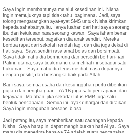
Saya ingin membantunya melalui kesedihan ini.
Nisha
ingin memujuknya tapi tidak tahu
bagimana.
Jadi, saya
tolong mengarangkan ayat-ayat SMS untuk Nisha kirimkan
kepada sahabatnya itu.
Ianya luahan dari hati saya seorang
ibu dan ketulusan rasa seorang kawan.
Saya faham benar
kesedihan tersebut, bagaikan dia anak sendiri.
Mereka
berdua rapat dari sekolah rendah lagi, dan dia juga dekat di
hati saya.
Saya sendiri rasa amat belas dan bersimpati.
Saya tidak mahu dia bermurung dan bersedih berhari-hari.
Paling utama, saya tidak mahu dia melihat ini sebagai satu
hukuman.
Saya mahu dia terus melihat masa depannya
dengan positif, dan bersangka baik pada Allah.
Bagi saya, semua usaha dan kesungguhan perlu diberikan
pujian dan penghargaan.
7A 1B juga satu pencapaian dan
kejayaan.
Malahan, jika sekadar lulus PMR juga satu
bentuk pencapaian.
Semua ini layak dihargai dan diraikan.
Saya ingin mengubah persepsi biasa.
Jadi petang itu, saya memberikan satu cadangan kepada
Nisha.
Saya harap ini dapat menghiburkan hati Aliya.
Saya
mahu dia menerima bahawa 7A adalah suatu pencapaian