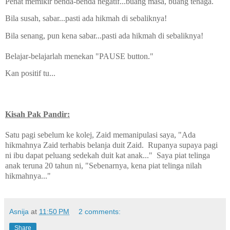
Penat memikir benda-benda negatif...buang masa, buang tenaga.
Bila susah, sabar...pasti ada hikmah di sebaliknya!
Bila senang, pun kena sabar...pasti ada hikmah di sebaliknya!
Belajar-belajarlah menekan "PAUSE button."
Kan positif tu...
Kisah Pak Pandir:
Satu pagi sebelum ke kolej, Zaid memanipulasi saya, "Ada
hikmahnya Zaid terhabis belanja duit Zaid. Rupanya supaya pagi
ni ibu dapat peluang sedekah duit kat anak..." Saya piat telinga
anak teruna 20 tahun ni, "Sebenarnya, kena piat telinga nilah
hikmahnya..."
Asnija
at
11:50 PM
2 comments:
Share