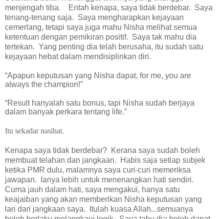
menjengah tiba.
Entah kenapa, saya tidak berdebar.
Saya
tenang-tenang saja.
Saya mengharapkan kejayaan
cemerlang, tetapi saya juga mahu Nisha melihat semua
ketentuan dengan pemikiran positif.
Saya tak mahu dia
tertekan.
Yang penting dia telah berusaha, itu sudah satu
kejayaan hebat dalam mendisiplinkan diri.
“Apapun keputusan yang Nisha dapat, for me, you are
always the champion!”
“Result hanyalah satu bonus, tapi Nisha sudah berjaya
dalam banyak perkara tentang life.”
Itu sekadar nasihat.
Kenapa saya tidak berdebar?
Kerana saya sudah boleh
membuat telahan dan jangkaan.
Habis saja setiap subjek
ketika PMR dulu, malamnya saya curi-curi memeriksa
jawapan.
Ianya lebih untuk menenangkan hati sendiri.
Cuma jauh dalam hati, saya mengakui, hanya satu
keajaiban yang akan memberikan Nisha keputusan yang
lari dari jangkaan saya.
Itulah kuasa Allah...semuanya
boleh berlaku melangkaui logik.
Saya tahu dia boleh dapat