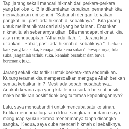
Tapi jarang sekali mencari hikmah dari perkara-perkara
yang baik-baik.
Bila dikurniakan kebaikan, pernahkah kita
menyabarkan diri sendiri, “Sabarlah dengan kenaikan
pangkat ini...pasti ada hikmah di sebaliknya.”
Kita
jarang
untuk melihat nikmat dari sisi yang berlainan.
Entahkan
nikmat itulah sebenarnya ujian. Bila mendapat nikmat, k
ita
akan mengucapkan, “Alhamdulillah...”.
Jarang kita
ucapkan. "Sabar, pasti ada
hikmah di sebaliknya.”
Perkara
baik yang kita suka, kenapa pula kena sabar? Jawapannya, bila
suka, janganlah terlalu suka, kenalah bersabar dan bawa
bertenang juga.
Jarang sekali kita terfikir untuk berkata-kata sedemikian.
Kurang teramat kita mempersoalkan mengapa Allah berikan
semua kebaikan ini?
Mesti ada sebab musababnya...
Adakah kerana apa yang kita terima sudah bersifat positif,
maka berfikiran positif tidak begitu terasa kepentingannya?
Lalu, saya mencabar diri untuk mencuba satu kelainan.
Ketika menerima tugasan di luar sangkaan, pertama saya
mengucap syukur kerana menerimanya tanpa disangka-
sangka.
Kedua, saya cuba mencari hikmah di sebaliknya,