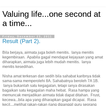
Valuing life...one second at
a time...
Friday, December 23, 2011
Result (Part 2).
Bila berjaya, airmata juga boleh menitis.
Ianya menitis
kegembiraan.
Apabila gagal mendapat kejayaan yang amat
diharapkan, airmata juga lebih mudah menitis.
Ianya
menitis kesedihan.
Nisha amat terkesan dan sedih bila sahabat karibnya tidak
sama-sama memperolehi 8A. Sahabatnya beroleh 7A 1B.
Ianya bukanlah satu kegagalan, tetapi ianya dirasakan
bagaikan satu kegagalan maha hebat.
Rasa hampa yang
memuncak menjadikan airmata tidak dapat ditahan.
Frust,
kecewa...bila apa yang diharapkan gagal dicapai. Rasa
kecil....melihat rakan-rakan riang dipanggil guru seorang